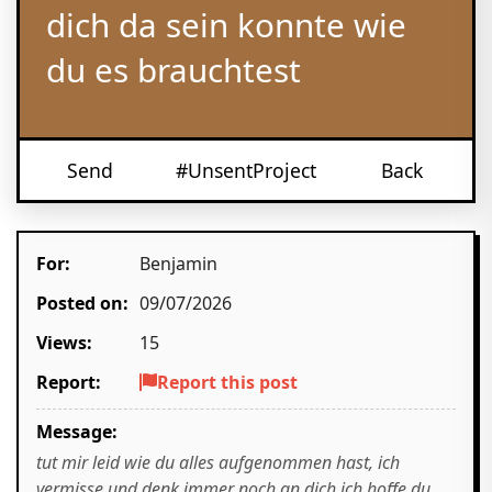
dich da sein konnte wie
du es brauchtest
Send
#UnsentProject
Back
For:
Benjamin
Posted on:
09/07/2026
Views:
15
Report:
Report this post
Message:
tut mir leid wie du alles aufgenommen hast, ich
vermisse und denk immer noch an dich ich hoffe du